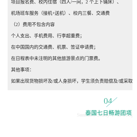
项目报名费、校内住宿（四人/一间，2 个上下铺床）、
机场班车服务（接机+送机）、校内三餐、交通费
（2）费用不包含内容
个人支出、手机费用、行李超重费；
在中国国内的交通费、机票、签证申请费；
在日程表中未注明的其他旅游景点的门票费。
其他事项：
如果出现货物损坏及/或人身损坏，学生须负责赔偿及/或采取
04
泰国七日畅游团项
Summer Study Tour Prog